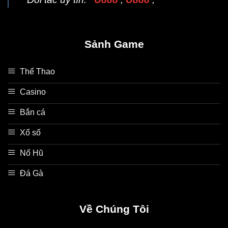
Sảnh Game
Thể Thao
Casino
Bắn cá
Xổ số
Nổ Hũ
Đá Gà
Về Chúng Tôi