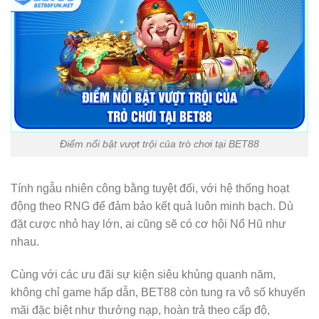
Điểm nổi bật vượt trội của trò chơi tại BET88
Tính ngẫu nhiên công bằng tuyệt đối, với hệ thống hoạt
động theo RNG để đảm bảo kết quả luôn minh bạch. Dù
đặt cược nhỏ hay lớn, ai cũng sẽ có cơ hội Nổ Hũ như
nhau.
Cùng với các ưu đãi sự kiện siêu khủng quanh năm,
không chỉ game hấp dẫn, BET88 còn tung ra vô số khuyến
mãi đặc biệt như thưởng nạp, hoàn trả theo cấp độ,