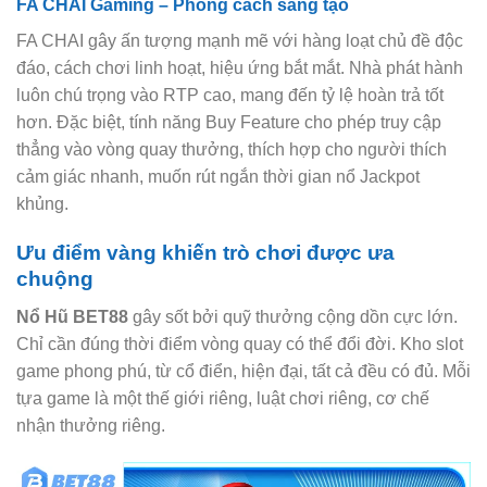
FA CHAI Gaming – Phong cách sáng tạo
FA CHAI gây ấn tượng mạnh mẽ với hàng loạt chủ đề độc
đáo, cách chơi linh hoạt, hiệu ứng bắt mắt. Nhà phát hành
luôn chú trọng vào RTP cao, mang đến tỷ lệ hoàn trả tốt
hơn. Đặc biệt, tính năng Buy Feature cho phép truy cập
thẳng vào vòng quay thưởng, thích hợp cho người thích
cảm giác nhanh, muốn rút ngắn thời gian nổ Jackpot
khủng.
Ưu điểm vàng khiến trò chơi được ưa
chuộng
Nổ Hũ BET88
gây sốt bởi quỹ thưởng cộng dồn cực lớn.
Chỉ cần đúng thời điểm vòng quay có thể đổi đời. Kho slot
game phong phú, từ cổ điển, hiện đại, tất cả đều có đủ. Mỗi
tựa game là một thế giới riêng, luật chơi riêng, cơ chế
nhận thưởng riêng.