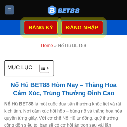
Chuyển
đến
nội
dung
ĐĂNG KÝ
ĐĂNG NHẬP
Home
»
Nổ Hũ BET88
MỤC LỤC
Nổ Hũ BET88 Hôm Nay – Thăng Hoa
Cảm Xúc, Trúng Thưởng Đỉnh Cao
Nổ Hũ BET88
là một cuộc đua săn thưởng khốc liệt và rất
kịch tính. Nơi cảm xúc hồi hộp – bùng nổ và thăng hoa hòa
quyện từng giây. Với cơ chế Nổ Hũ tự động, quỹ thưởng
cộng dồn siêu to, bạn sẽ có cơ hội ăn trọn sau vài lần