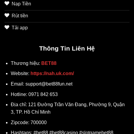
Nạp Tiền
Rút tiền
Tải app
Thông Tin Liên Hệ
Thương hiệu:
BET88
Website:
https://nah.uk.com/
Email:
support@bet88fun.net
Hotline: 0971 842 653
Địa chỉ: 121 Đường Trần Văn Đang, Phường 9, Quận
3, TP. Hồ Chí Minh
Zipcode: 700000
Hashtags: #bet88 #bet88casino #slotgamebet88