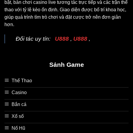
bật, bàn chơi casino live tương tác trực tiếp và các trận thể
thao với tỷ lệ kèo ổn định. Giao diện được bố trí khoa học,
giúp quá trình tìm trò chơi và đặt cược trở nên đơn giản
hơn.
Đối tác uy tín:
U888
,
U888
,
Sảnh Game
Thể Thao
Casino
Bắn cá
Xổ số
Nổ Hũ