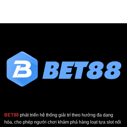
BET88
phát triển hệ thống giải trí theo hướng đa dạng
hóa, cho phép người chơi khám phá hàng loạt tựa slot nổi