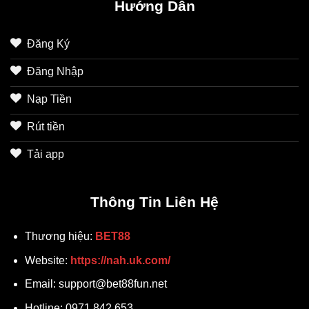
Hướng Dẫn
Đăng Ký
Đăng Nhập
Nạp Tiền
Rút tiền
Tải app
Thông Tin Liên Hệ
Thương hiệu:
BET88
Website:
https://nah.uk.com/
Email:
support@bet88fun.net
Hotline: 0971 842 653