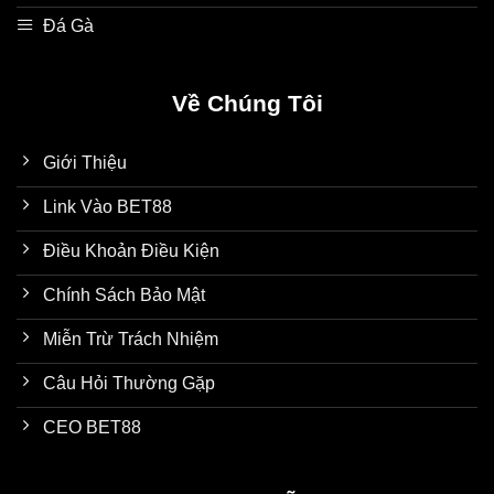
Đá Gà
Về Chúng Tôi
Giới Thiệu
Link Vào BET88
Điều Khoản Điều Kiện
Chính Sách Bảo Mật
Miễn Trừ Trách Nhiệm
Câu Hỏi Thường Gặp
CEO BET88