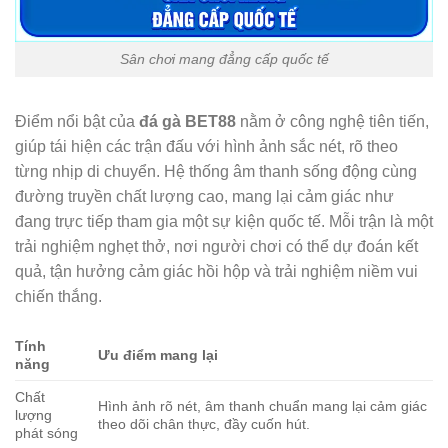
Sân chơi mang đẳng cấp quốc tế
Điểm nổi bật của
đá gà BET88
nằm ở công nghệ tiên tiến,
giúp tái hiện các trận đấu với hình ảnh sắc nét, rõ theo
từng nhịp di chuyển. Hệ thống âm thanh sống động cùng
đường truyền chất lượng cao, mang lại cảm giác như
đang trực tiếp tham gia một sự kiện quốc tế. Mỗi trận là một
trải nghiệm nghẹt thở, nơi người chơi có thể dự đoán kết
quả, tận hưởng cảm giác hồi hộp và trải nghiệm niềm vui
chiến thắng.
Tính
Ưu điểm mang lại
năng
Chất
Hình ảnh rõ nét, âm thanh chuẩn mang lại cảm giác
lượng
theo dõi chân thực, đầy cuốn hút.
phát sóng