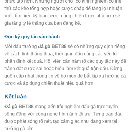
phức tạp hơn. Những người chơi có kinh nghiệm có thể
thử các kèo tổng hợp hoặc cược chấp để tăng lợi nhuận.
Việc tìm hiểu kỹ loại cược cùng chiến lược phù hợp sẽ
gia tăng tỷ lệ thắng của bạn đáng kể.
Đọc kỹ quy tắc vận hành
Mỗi đấu trường
đá gà BET88
sẽ có những quy định riêng
về cách tính thắng thua, thời gian đấu cùng các yếu tố
phân định kết quả. Hội viên cần nắm rõ các quy tắc này để
tránh đặt cược sai hoặc hiểu lầm kết quả trận đấu. Đừng
quên cập nhật thông tin về bộ môn để bắt kịp xu hướng cá
cược và áp dụng chiến thuật hiệu quả hơn.
Kết luận
Đá gà BET88
mang đến trải nghiệm đấu gà trực tuyến
sống động với công nghệ hình ảnh tối ưu. Từng trận đấu
được phát sóng rõ nét, tạo cảm giác như đang xem tại
trường gà lớn.